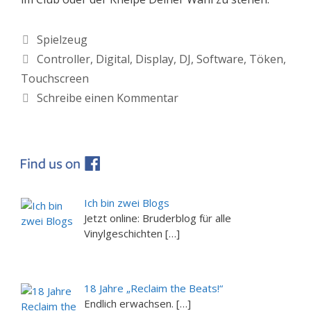
Kategorien
Spielzeug
Schlagwörter
Controller
,
Digital
,
Display
,
DJ
,
Software
,
Töken
,
Touchscreen
Schreibe einen Kommentar
Ich bin zwei Blogs
Jetzt online: Bruderblog für alle
Vinylgeschichten […]
18 Jahre „Reclaim the Beats!“
Endlich erwachsen. […]