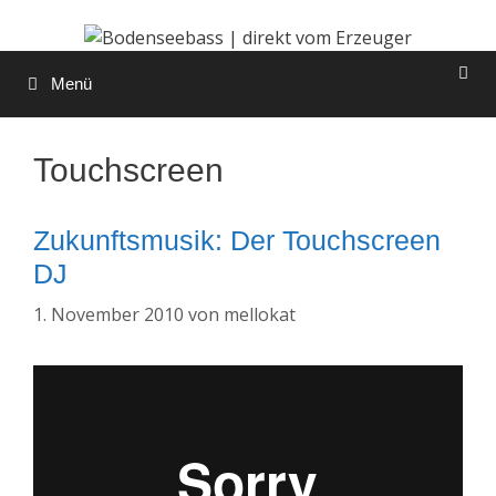
Zum
Inhalt
springen
Menü
Touchscreen
Zukunftsmusik: Der Touchscreen
DJ
1. November 2010
von
mellokat