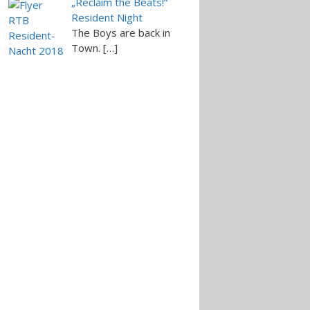
„Reclaim the Beats!“
Resident Night
The Boys are back in
Town. […]