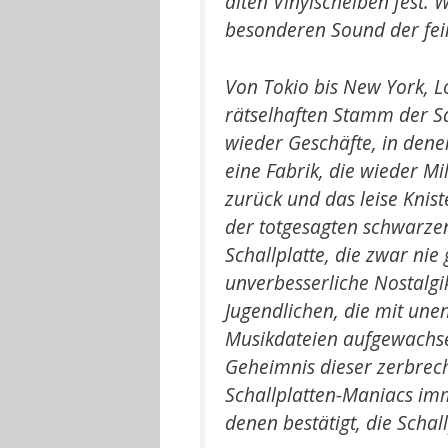
alten Vinylscheiben fest.
besonderen Sound der fei
Von Tokio bis New York, 
rätselhaften Stamm der Sa
wieder Geschäfte, in dene
eine Fabrik, die wieder Mil
zurück und das leise Knis
der totgesagten schwarze
Schallplatte, die zwar nie
unverbesserliche Nostalgi
Jugendlichen, die mit une
Musikdateien aufgewachse
Geheimnis dieser zerbrec
Schallplatten-Maniacs imme
denen bestätigt, die Schall