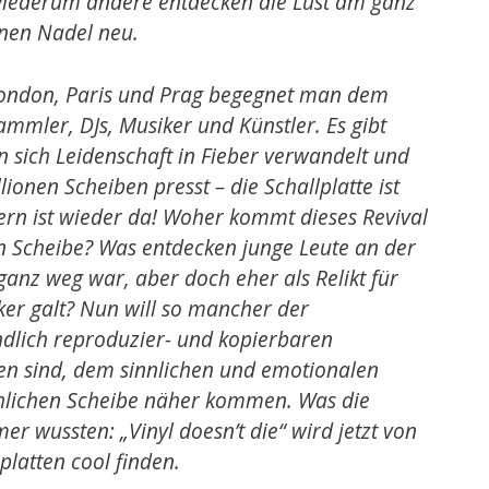
 Wiederum andere entdecken die Lust am ganz
nen Nadel neu.
London, Paris und Prag begegnet man dem
mmler, DJs, Musiker und Künstler. Es gibt
n sich Leidenschaft in Fieber verwandelt und
lionen Scheiben presst – die Schallplatte ist
tern ist wieder da! Woher kommt dieses Revival
n Scheibe? Was entdecken junge Leute an der
 ganz weg war, aber doch eher als Relikt für
ker galt? Nun will so mancher der
ndlich reproduzier- und kopierbaren
n sind, dem sinnlichen und emotionalen
hlichen Scheibe näher kommen. Was die
r wussten: „Vinyl doesn’t die“ wird jetzt von
platten cool finden.