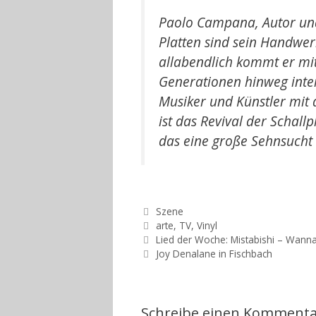
Paolo Campana, Autor und 
Platten sind sein Handwer
allabendlich kommt er mit
Generationen hinweg inter
Musiker und Künstler mit 
ist das Revival der Schal
das eine große Sehnsucht 
Kategorien
Szene
Schlagwörter
arte
,
TV
,
Vinyl
Beitrags-
Lied der Woche: Mistabishi – Wann
Navigation
Joy Denalane in Fischbach
Schreibe einen Komment