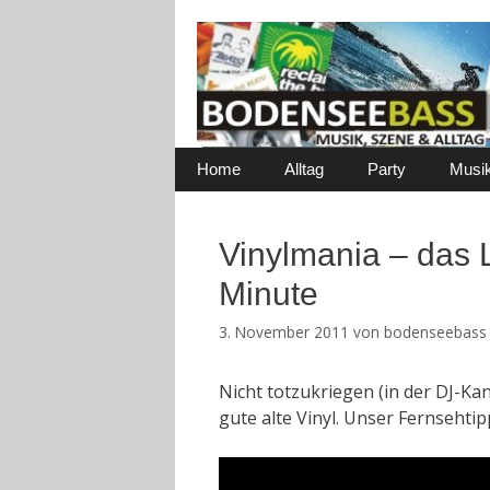
Zum
Inhalt
springen
Home
Alltag
Party
Musi
Vinylmania – das
Minute
3. November 2011
von
bodenseebass
Nicht totzukriegen (in der DJ-Kan
gute alte Vinyl. Unser Fernsehtip