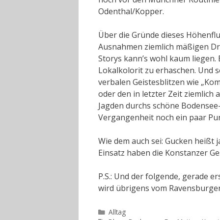
Odenthal/Kopper.
Über die Gründe dieses Höhenflu
Ausnahmen ziemlich mäßigen Dr
Storys kann’s wohl kaum liegen. 
Lokalkolorit zu erhaschen. Und s
verbalen Geistesblitzen wie „Kom
oder den in letzter Zeit ziemlic
Jagden durchs schöne Bodensee-H
Vergangenheit noch ein paar Pu
Wie dem auch sei: Gucken heißt ja
Einsatz haben die Konstanzer Ges
P.S.: Und der folgende, gerade 
wird übrigens vom Ravensburger 
Kategorien
Alltag