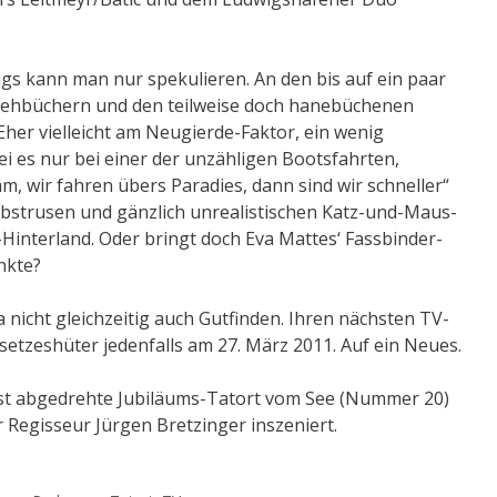
gs kann man nur spekulieren. An den bis auf ein paar
ehbüchern und den teilweise doch hanebüchenen
Eher vielleicht am Neugierde-Faktor, ein wenig
ei es nur bei einer der unzähligen Bootsfahrten,
m, wir fahren übers Paradies, dann sind wir schneller“
h abstrusen und gänzlich unrealistischen Katz-und-Maus-
interland. Oder bringt doch Eva Mattes‘ Fassbinder-
nkte?
 nicht gleichzeitig auch Gutfinden. Ihren nächsten TV-
etzeshüter jedenfalls am 27. März 2011. Auf ein Neues.
erst abgedrehte Jubiläums-Tatort vom See (Nummer 20)
Regisseur Jürgen Bretzinger inszeniert.