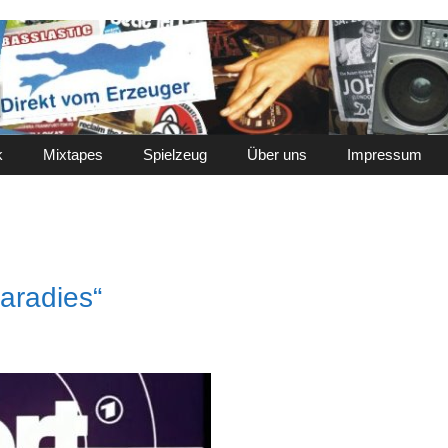
k
Mixtapes
Spielzeug
Über uns
Impressum
aradies“