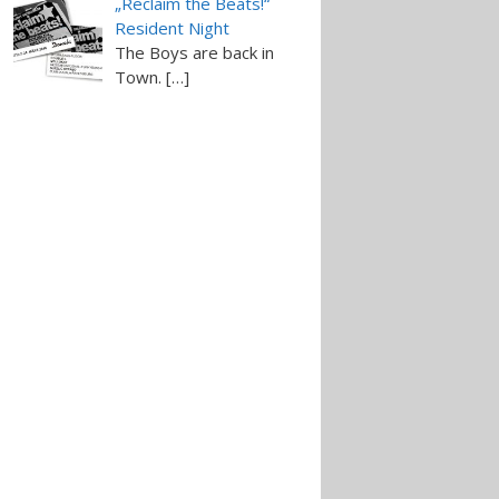
„Reclaim the Beats!“
Resident Night
The Boys are back in
Town. […]