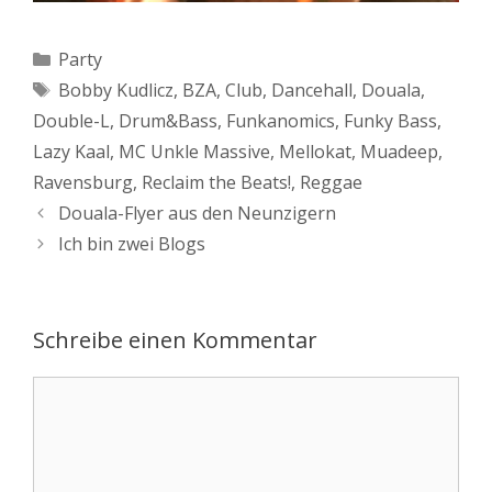
Kategorien
Party
Schlagwörter
Bobby Kudlicz
,
BZA
,
Club
,
Dancehall
,
Douala
,
Double-L
,
Drum&Bass
,
Funkanomics
,
Funky Bass
,
Lazy Kaal
,
MC Unkle Massive
,
Mellokat
,
Muadeep
,
Ravensburg
,
Reclaim the Beats!
,
Reggae
Beitrags-
Douala-Flyer aus den Neunzigern
Navigation
Ich bin zwei Blogs
Schreibe einen Kommentar
Kommentar