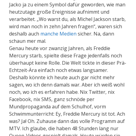
Jacko ja zu einem Symbol dafür geworden, wie man
heutzutage große Ereignisse aufnimmt und
verarbeitet. „Wo warst du, als Michel Jackson starb,
wird man noch in zehn Jahren fragen“, waren sich
deshalb auch
manche Medien
sicher. Na, dann
schaun mer mal.
Genau heute vor zwanzig Jahren, als Freddie
Mercury starb, spielte diese Frage jedenfalls noch
überhaupt keine Rolle. Die Welt tickte in dieser Prä-
Echtzeit-Ära einfach noch etwas langsamer.
Deshalb könnte ich heute auch gar nicht mehr
sagen, wo ich denn damals war. Aber ich weiß wohl
noch, wo ich es erfahren habe. Nix Twitter, nix
Facebook, nix SMS, ganz schnöde per
Mundpropaganda auf dem Schulhof, vorm
Schwimmunterricht: Ey, Freddie Mercury ist tot. Ach
was? Ja! Oh. Zuhause dann das volle Programm auf
MTV. Ich glaube, die haben 48 Stunden lang nur
Queen-Videos gespielt damals. Heute würden sie