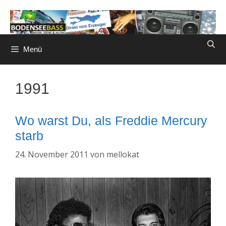
Zum
Inhalt
springen
Menü
1991
Wo warst Du, als Freddie Mercury
starb
24. November 2011
von
mellokat