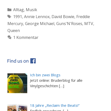
Kategorien
Alltag
,
Musik
Schlagwörter
1991
,
Annie Lennox
,
David Bowie
,
Freddie
Mercury
,
George Michael
,
Guns'N'Roses
,
MTV
,
Queen
1 Kommentar
Ich bin zwei Blogs
Jetzt online: Bruderblog für alle
Vinylgeschichten […]
18 Jahre „Reclaim the Beats!“
Endlich erwachsen. […]