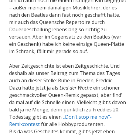
bin ich auch noch nie einem richtigen Fan begegnet
– außer meinem damaligen Musiklehrer, der es
nach den Beatles dann fast noch geschafft hätte,
mir auch das Queensche Repertoire durch
Dauerbeschallung lebenslang so richtig zu
versauen. Aber im Gegensatz zu den Beatles (war
ein Geschenk) habe ich keine einzige Queen-Platte
im Schrank, fällt mir gerade so auf.
Aber Zeitgeschichte ist eben Zeitgeschichte. Und
deshalb als unser Beitrag zum Thema des Tages
auch an dieser Stelle: Ruhe in Frieden, Freddie.
Dazu hätte jetzt ja als
Lied der Woche
ein schöner
geschmackvoller Queen-Remix gepasst, aber find‘
da mal auf die Schnelle einen. Vielleicht gibt’s davon
bald ja ne Menge, denn pünktlich zu Freddies 20.
Todestag gibt es einen
„Don’t stop me now“-
Remixcontest
für alle Hobbyproduzenten .
Bis da was Gescheites kommt, gibt’s jetzt eben