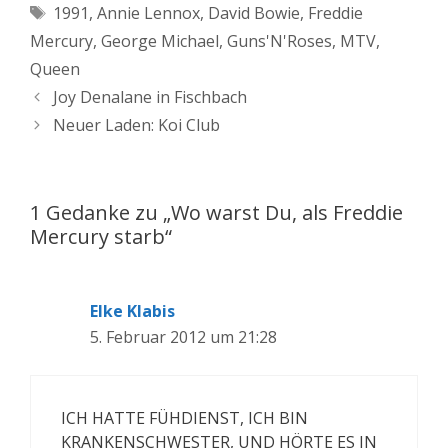
Schlagwörter
1991
,
Annie Lennox
,
David Bowie
,
Freddie
Mercury
,
George Michael
,
Guns'N'Roses
,
MTV
,
Queen
Beitrags-
Joy Denalane in Fischbach
Navigation
Neuer Laden: Koi Club
1 Gedanke zu „Wo warst Du, als Freddie
Mercury starb“
Elke Klabis
5. Februar 2012 um 21:28
ICH HATTE FÜHDIENST, ICH BIN
KRANKENSCHWESTER, UND HÖRTE ES IN