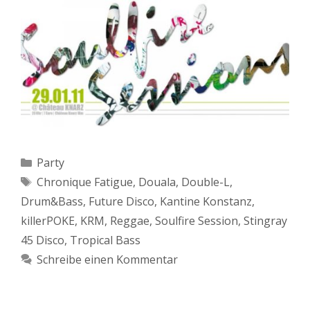
Kategorien
Party
Schlagwörter
Chronique Fatigue
,
Douala
,
Double-L
,
Drum&Bass
,
Future Disco
,
Kantine Konstanz
,
killerPOKE
,
KRM
,
Reggae
,
Soulfire Session
,
Stingray
45 Disco
,
Tropical Bass
Schreibe einen Kommentar