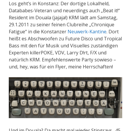
Los geht’s in Konstanz: Der dortige Lokalheld,
Datababes-Veteran und neuerdings auch „Beat it!“
Resident im Douala (jajaja!) KRM lädt am Samstag,
29.1.2011 zu seiner feinen Clubreihe „Chronique
Fatigue“ in die Konstanzer
Neuwerk-Kantine
. Dort
heißt es Abschwoofen zu Future Disco und Tropical
Bass mit den für Musik und Visuelles zuständigen
Experten killerPOKE, VDV, Larry D!rt, F/X und
natürlich KRM. Empfehlenswerte Party sowieso –
und, hey, was für ein Flyer, meine Herrschaften!
Und im Douala? Da macht mal wieder Stingrays „45