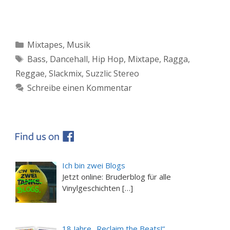
Kategorien
Mixtapes
,
Musik
Schlagwörter
Bass
,
Dancehall
,
Hip Hop
,
Mixtape
,
Ragga
,
Reggae
,
Slackmix
,
Suzzlic Stereo
Schreibe einen Kommentar
Ich bin zwei Blogs
Jetzt online: Bruderblog für alle
Vinylgeschichten […]
18 Jahre „Reclaim the Beats!“