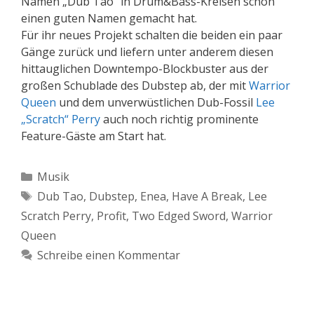
Namen „Dub Tao“ in Drum&Bass-Kreisen schon
einen guten Namen gemacht hat.
Für ihr neues Projekt schalten die beiden ein paar
Gänge zurück und liefern unter anderem diesen
hittauglichen Downtempo-Blockbuster aus der
großen Schublade des Dubstep ab, der mit
Warrior
Queen
und dem unverwüstlichen Dub-Fossil
Lee
„Scratch“ Perry
auch noch richtig prominente
Feature-Gäste am Start hat.
Kategorien
Musik
Schlagwörter
Dub Tao
,
Dubstep
,
Enea
,
Have A Break
,
Lee
Scratch Perry
,
Profit
,
Two Edged Sword
,
Warrior
Queen
Schreibe einen Kommentar