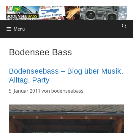
Zum
Inhalt
springen
Menü
Bodensee Bass
Bodenseebass – Blog über Musik,
Alltag, Party
5. Januar 2011
von
bodenseebass